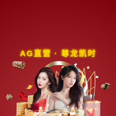
AG直营 · 尊龙凯时