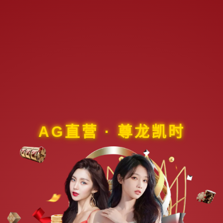
AG直营 · 尊龙凯时