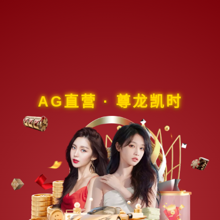
AG直营 · 尊龙凯时