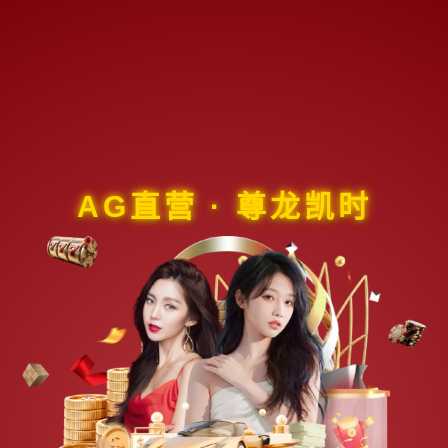
AG直营 · 尊龙凯时