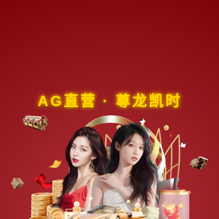
AG直营 · 尊龙凯时