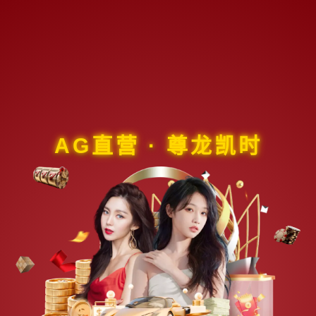
AG直营 · 尊龙凯时