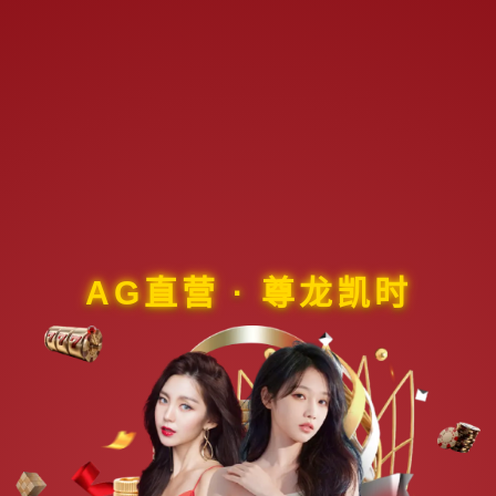
AG直营 · 尊龙凯时