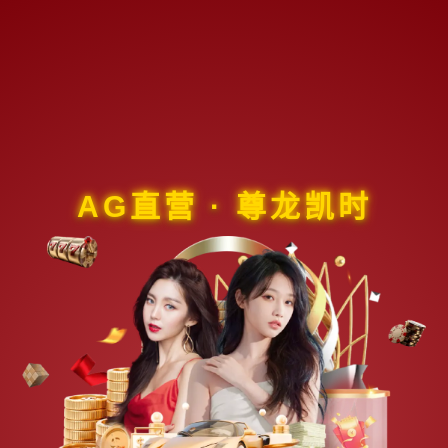
AG直营 · 尊龙凯时