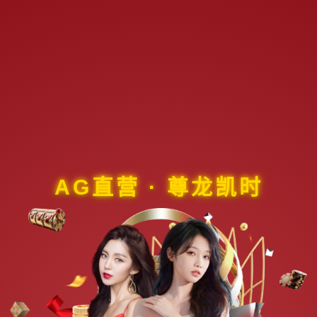
AG直营 · 尊龙凯时